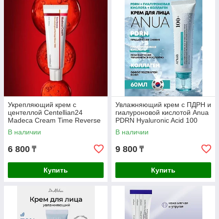
Укрепляющий крем с
Увлажняющий крем с ПДРН и
центеллой Centellian24
гиалуроновой кислотой Anua
Madeca Cream Time Reverse
PDRN Hyaluronic Acid 100
Season 7
Moisturizing Cream
В наличии
В наличии
6 800
9 800
₸
₸
Купить
Купить