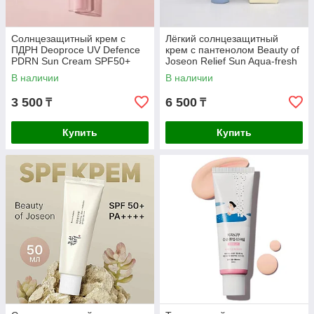
Солнцезащитный крем с
Лёгкий солнцезащитный
ПДРН Deoproce UV Defence
крем с пантенолом Beauty of
PDRN Sun Cream SPF50+
Joseon Relief Sun Aqua-fresh
PA++++
Rice+B5 SPF50+ PA++++
В наличии
В наличии
3 500
6 500
₸
₸
Купить
Купить