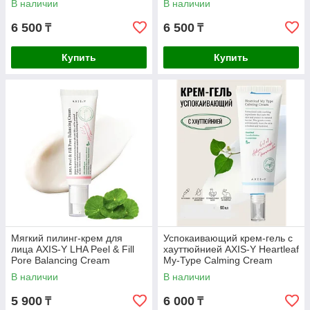
В наличии
В наличии
PA++++
6 500
6 500
₸
₸
Купить
Купить
Мягкий пилинг-крем для
Успокаивающий крем-гель с
лица AXIS-Y LHA Peel & Fill
хауттюйнией AXIS-Y Heartleaf
Pore Balancing Cream
My-Type Calming Cream
В наличии
В наличии
5 900
6 000
₸
₸