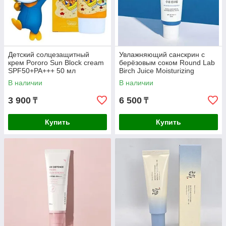
Детский солцезащитный
Увлажняющий санскрин с
крем Pororo Sun Block cream
берёзовым соком Round Lab
SPF50+PA+++ 50 мл
Birch Juice Moisturizing
Sunscreen SPF50+ PA++++
В наличии
В наличии
3 900
6 500
₸
₸
Купить
Купить