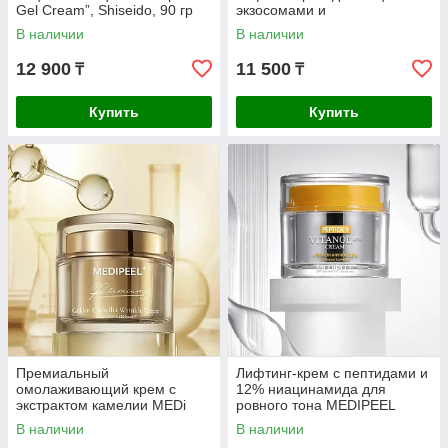
Gel Cream”, Shiseido, 90 гр
экзосомами и
полинуклеотидами «Phyto
В наличии
В наличии
Exosome PDRN Lifting Shot
Cream»
12 900
11 500
₸
₸
Купить
Купить
Премиальный
Лифтинг-крем с пептидами и
омолаживающий крем с
12% ниацинамида для
экстрактом камелии MEDi
ровного тона MEDIPEEL
PEEL Premium Golden
Peptide 9 Vitanol PRO Cream
В наличии
В наличии
Camellia Wrinkle Cream