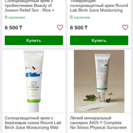
Солнцезащитный крем с
Тонирующий
пробиотиками Beauty of
солнцезащитный крем Round
Joseon Relief Sun : Rice +
Lab Birch Juice Moisturizing
Probiotics SPF50+ PA++++
Tone-Up Sunscreen SPF50+
В наличии
В наличии
PA++++
6 500
6 500
₸
₸
Купить
Купить
Солнцезащитный крем с
Лёгкий минеральный
берёзовым соком Round Lab
санскрин AXIS-Y Complete
Birch Juice Moisturizing Mild-
No-Stress Physical Sunscreen
Up Sunscreen SPF50+
V. 3 SPF50+ PA++++