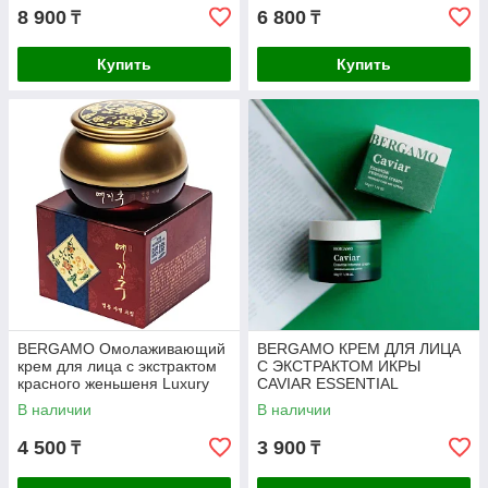
8 900
6 800
₸
₸
Купить
Купить
BERGAMO Омолаживающий
BERGAMO КРЕМ ДЛЯ ЛИЦА
крем для лица с экстрактом
С ЭКСТРАКТОМ ИКРЫ
красного женьшеня Luxury
CAVIAR ESSENTIAL
Yezihu Cream (50 г)
INTENSIVE CREAM
В наличии
В наличии
4 500
3 900
₸
₸