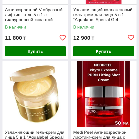
Антивозрастной V-образный
Увлажняющий коллагеновый
лифтинг-гель 5 в 1 с
гель-крем для лица 5 в 1
гиалуроновой кислотой
“Aqualabel Special Gel
"Hadalabo Gokujun Lift Gel"
Cream”, Shiseido, 90 гр
В наличии
В наличии
ROHTO
11 800
12 900
₸
₸
Купить
Купить
Увлажняющий гель-крем для
Medi Peel Антивозрастной
лица 5 в 1 “Aqualabel Special
лифтинг-крем для лица с