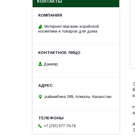
КОНТАКТЫ
Интернет-магазин корейской
косметики и товаров для дома
Данияр
б
п
райымбека 289, Алматы, Казахстан
Н
о
А
+7 (707) 577-70-76
Э