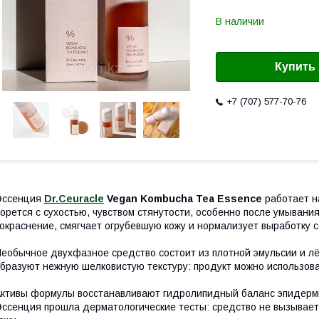
В наличии
Купить
+7 (707) 577-70-76
Эссенция
Dr.Ceuracle
Vegan Kombucha Tea Essence
работает н
орется с сухостью, чувством стянутости, особенно после умывани
окраснение, смягчает огрубевшую кожу и нормализует выработку с
еобычное двухфазное средство состоит из плотной эмульсии и лё
бразуют нежную шелковистую текстуру: продукт можно использова
ктивы формулы восстанавливают гидролипидный баланс эпидерми
ссенция прошла дерматологические тесты: средство не вызывает