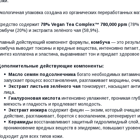
ожи.
кологичная упаковка создана из органических переработанных ма
Средство содержит
78% Vegan Tea Complex™
780,000 ppm
(78% 
омбучи (20%) и экстракта зелёного чая (58,9%).
лавный действующий компонент формулы,
комбуча
— это результ
омбуча выводит токсины и вредные вещества, интенсивно питает
интез коллагена и эластина, выравнивает тон и придает здоровое
Дополнительные действующие компоненты:
Масло семян подсолнечника
богато необходимых витаминам
запускает процесс восстановления, разглаживает морщины, очи
Экстракт листьев зелёного чая
тонизирует, насыщает анти
лица.
Гиалуроновая кислота
интенсивно увлажняет, проникая глубо
мягкость и гладкость и продлевает молодость.
Экстракт инжира
содержит фицин — энзим, который очищает
действие, разглаживает, борется с воспалением, регенерирует 
Керамиды
восстанавливают защитный гидролипидный слой,
проникновение вредных веществ в эпидермис, повышают урове
одходит для всех типов кожи.