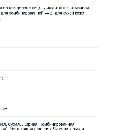
е на очищенное лицо, дождитесь впитывания.
, для комбинированной — 2, для сухой кожи
.
le
орея
ая, Сухая, Жирная, Комбинированная
ая), Увядающая (зрелая), Чувствительная,