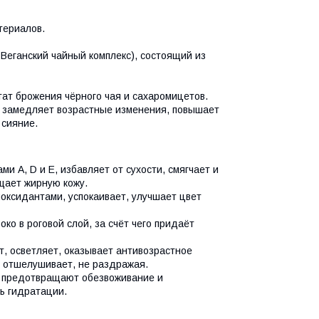
териалов.
Веганский чайный комплекс), состоящий из
ат брожения чёрного чая и сахаромицетов.
, замедляет возрастные изменения, повышает
 сияние.
и A, D и Е, избавляет от сухости, смягчает и
щает жирную кожу.
оксидантами, успокаивает, улучшает цвет
ко в роговой слой, за счёт чего придаёт
, осветляет, оказывает антивозрастное
и отшелушивает, не раздражая.
 предотвращают обезвоживание и
нь гидратации.