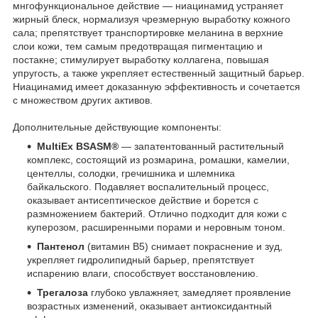
мнгофункциональное действие — ниацинамид устраняет
жирный блеск, нормализуя чрезмерную выработку кожного
сала; препятствует транспортировке меланина в верхние
слои кожи, тем самым предотвращая пигментацию и
постакне; стимулирует выработку коллагена, повышая
упругость, а также укрепляет естественный защитный барьер.
Ниацинамид имеет доказанную эффективность и сочетается
с множеством других активов.
Дополнительные действующие компоненты:
MultiEx BSASM®
— запатентованный растительный
комплекс, состоящий из розмарина, ромашки, камелии,
центеллы, солодки, гречишника и шлемника
байкальского. Подавляет воспалительный процесс,
оказывает антисептическое действие и борется с
размножением бактерий. Отлично подходит для кожи с
куперозом, расширенными порами и неровным тоном.
Пантенол
(витамин B5) снимает покраснение и зуд,
укрепляет гидролипидный барьер, препятствует
испарению влаги, способствует восстановлению.
Трегалоза
глубоко увлажняет, замедляет проявление
возрастных изменений, оказывает антиоксидантный