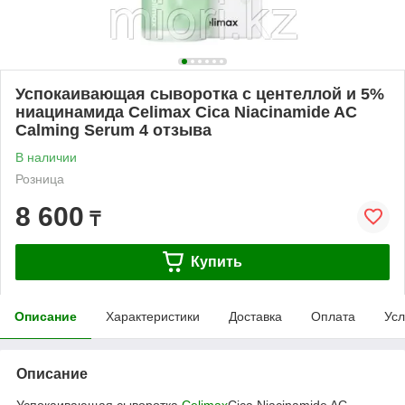
Успокаивающая сыворотка с центеллой и 5%
ниацинамида Celimax Cica Niacinamide AC
Calming Serum 4 отзыва
В наличии
Розница
8 600
₸
Купить
Описание
Характеристики
Доставка
Оплата
Усл
Описание
Успокаивающая сыворотка
Celimax
Cica Niacinamide AC