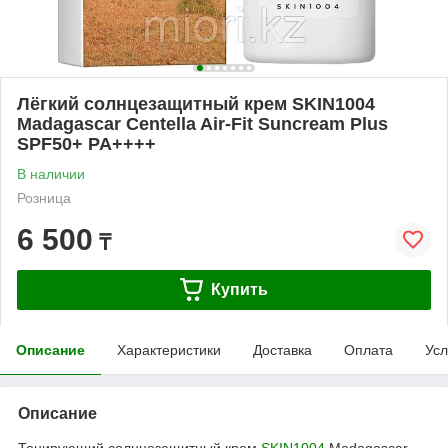
Лёгкий солнцезащитный крем SKIN1004
Madagascar Centella Air-Fit Suncream Plus
SPF50+ PA++++
В наличии
Розница
6 500
₸
Купить
Описание
Характеристики
Доставка
Оплата
Усл
Описание
Тонирующий солнцезащитный крем
SKIN1004
Madagascar