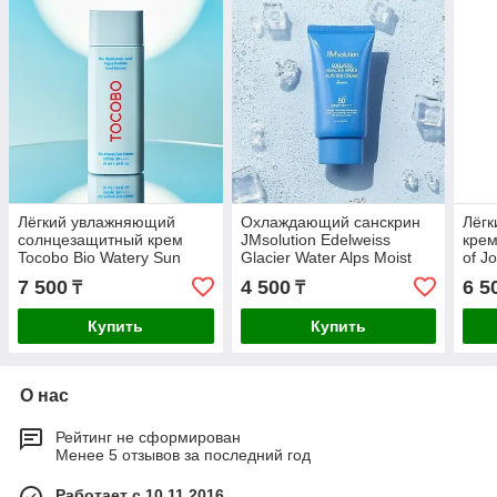
Лёгкий увлажняющий
Охлаждающий санскрин
Лёгк
солнцезащитный крем
JMsolution Edelweiss
крем
Tocobo Bio Watery Sun
Glacier Water Alps Moist
of J
Cream SPF50+ PA++++
Suncream Snow SPF 50+
fres
7 500
4 500
6 5
₸
₸
PA++++
PA+
Купить
Купить
О нас
Рейтинг не сформирован
Менее 5 отзывов за последний год
Работает с 10.11.2016