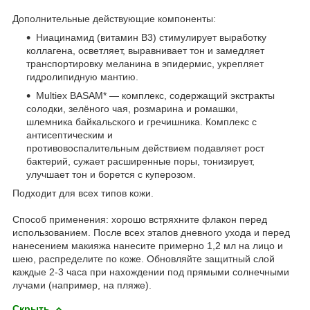
Дополнительные действующие компоненты:
Ниацинамид (витамин B3) стимулирует выработку
коллагена, осветляет, выравнивает тон и замедляет
транспортировку меланина в эпидермис, укрепляет
гидролипидную мантию.
Multiex BASAM* — комплекс, содержащий экстракты
солодки, зелёного чая, розмарина и ромашки,
шлемника байкальского и гречишника. Комплекс с
антисептическим и
противовоспалительным действием подавляет рост
бактерий, сужает расширенные поры, тонизирует,
улучшает тон и борется с куперозом.
Подходит для всех типов кожи.
Способ применения: хорошо встряхните флакон перед
использованием. После всех этапов дневного ухода и перед
нанесением макияжа нанесите примерно 1,2 мл на лицо и
шею, распределите по коже. Обновляйте защитный слой
каждые 2-3 часа при нахождении под прямыми солнечными
лучами (например, на пляже).
Скрыть