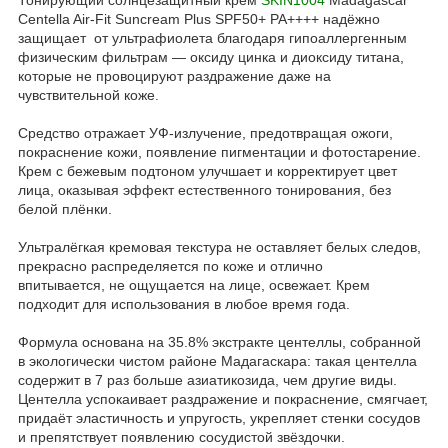
Centella Air-Fit Suncream Plus SPF50+ PA++++ надёжно
защищает от ультрафиолета благодаря гипоаллергенным
физическим фильтрам — оксиду цинка и диоксиду титана,
которые не провоцируют раздражение даже на
чувствительной коже.
Средство отражает УФ-излучение, предотвращая ожоги,
покраснение кожи, появление пигментации и фотостарение.
Крем с бежевым подтоном улучшает и корректирует цвет
лица, оказывая эффект естественного тонирования, без
белой плёнки.
Ультралёгкая кремовая текстура не оставляет белых следов,
прекрасно распределяется по коже и отлично
впитывается, не ощущается на лице, освежает. Крем
подходит для использования в любое время года.
Формула основана на 35.8% экстракте центеллы, собранной
в экологически чистом районе Мадагаскара: такая центелла
содержит в 7 раз больше азиатикозида, чем другие виды.
Центелла успокаивает раздражение и покраснение, смягчает,
придаёт эластичность и упругость, укрепляет стенки сосудов
и препятствует появлению сосудистой звёздочки.