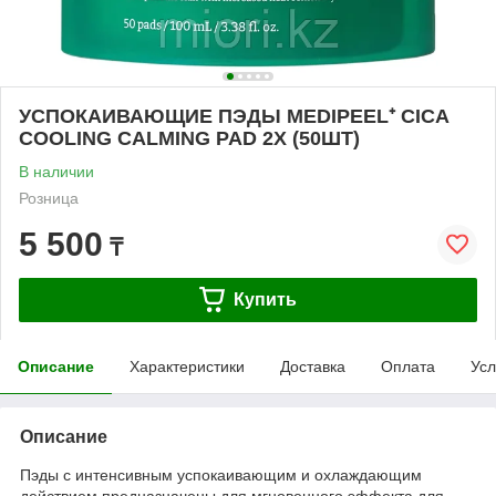
УСПОКАИВАЮЩИЕ ПЭДЫ MEDIPEEL⁺ CICA
COOLING CALMING PAD 2Х (50ШТ)
В наличии
Розница
5 500
₸
Купить
Описание
Характеристики
Доставка
Оплата
Усл
Описание
Пэды с интенсивным успокаивающим и охлаждающим
действием предназначены для мгновенного эффекта для