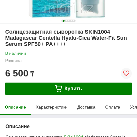
Солнцезащитная сыворотка SKIN1004
Madagascar Centella Hyalu-Cica Water-Fit Sun
Serum SPF50+ PA++++
В наличии
Розница
6 500
₸
Купить
Описание
Характеристики
Доставка
Оплата
Усл
Описание
Солнцезащитная сыворотка
SKIN1004
Madagascar Centella