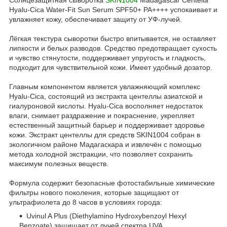
Hyalu-Cica Water-Fit Sun Serum SPF50+ PA++++ успокаивает и
увлажняет кожу, обеспечивает защиту от УФ-лучей.
Лёгкая текстура сыворотки быстро впитывается, не оставляет
липкости и белых разводов. Средство предотвращает сухость
и чувство стянутости, поддерживает упругость и гладкость,
подходит для чувствительной кожи. Имеет удобный дозатор.
Главным компонентом является увлажняющий комплекс
Hyalu-Cica, состоящий из экстракта центеллы азиатской и
гиалуроновой кислоты. Hyalu-Cica восполняет недостаток
влаги, снимает раздражение и покраснение, укрепляет
естественный защитный барьер и поддерживает здоровье
кожи. Экстракт центеллы для средств SKIN1004 собран в
экологичном районе Мадагаскара и извлечён с помощью
метода холодной экстракции, что позволяет сохранить
максимум полезных веществ.
Формула содержит безопасные фотостабильные химические
фильтры нового поколения, которые защищают от
ультрафиолета до 8 часов в условиях города:
Uvinul A Plus (Diethylamino Hydroxybenzoyl Hexyl
Benzoate) защищает от лучей спектра UVA.