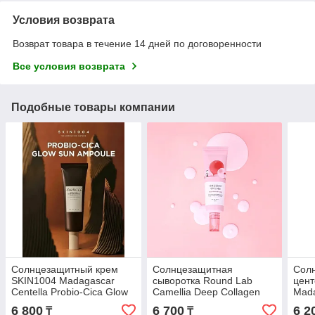
Условия возврата
Возврат товара в течение 14 дней по договоренности
Все условия возврата
Подобные товары компании
Солнцезащитный крем
Солнцезащитная
Сол
SKIN1004 Madagascar
сыворотка Round Lab
цент
Centella Probio-Cica Glow
Camellia Deep Collagen
Mada
Sun Ampoule SPF50+
Firming Sun Serum
Sunc
6 800
6 700
6 2
₸
₸
PA++++ — увлажняющее
SPF50+ PA++++
PA+