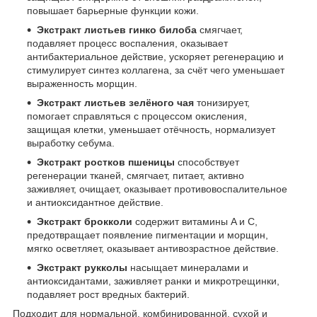
повышает барьерные функции кожи.
Экстракт листьев гинко билоба
смягчает,
подавляет процесс воспаления, оказывает
антибактериальное действие, ускоряет регенерацию и
стимулирует синтез коллагена, за счёт чего уменьшает
выраженность морщин.
Экстракт листьев зелёного чая
тонизирует,
помогает справляться с процессом окисления,
защищая клетки, уменьшает отёчность, нормализует
выработку себума.
Экстракт ростков пшеницы
способствует
регенерации тканей, смягчает, питает, активно
заживляет, очищает, оказывает противовоспалительное
и антиоксидантное действие.
Экстракт брокколи
содержит витамины A и C,
предотвращает появление пигментации и морщин,
мягко осветляет, оказывает антивозрастное действие.
Экстракт рукколы
насыщает минералами и
антиоксидантами, заживляет ранки и микротрещинки,
подавляет рост вредных бактерий.
Подходит для нормальной, комбинированной, сухой и