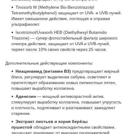
Tinosorb M (Methylene Bis-Benzotriazolyl
Tetramethylbutylphenol) защищает от UVA- и UVB-лучей.
Имеет смешанное действие, поглощая и отражая
ультрафиолет.
Iscotrizinol/Uvasorb HEB (Diethylhexyl Butamido
Triazone) — супер-фотостабильный фильтр широкого
спектра действия, защищает от UVA и UVB-лучей,
теряет около 10% своих свойств через 25 часов.
Дополнительные действующие компоненты:
Н
иацинамид (витамин B3)
предотвращает жирный
блеск, регулирует выделение себума, осветляет и
препятствует образованию новых пигментных пятен,
повышает выработку коллагена.
Аденозин
— мощный антивозрастной актив,
стимулирует выработку коллагена, повышает упругость
и плотность, подтягивает и разглаживает, замедляет
старение.
Экстракт листьев и корня берёзы
пушистой
обладает антиоксидантными свойствами,
защищает эпидермис от внешних раздражителей,