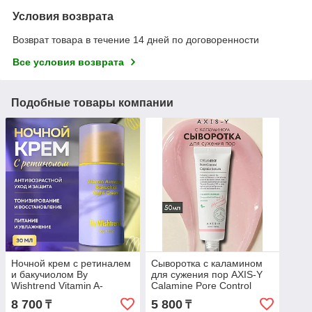
Условия возврата
Возврат товара в течение 14 дней по договоренности
Все условия возврата
Подобные товары компании
Ночной крем с ретиналем
Сыворотка с каламином
и бакучиолом By
для сужения пор AXIS-Y
Wishtrend Vitamin A-
Calamine Pore Control
mazing Bakuchiol Night
Capsule Serum
8 700
5 800
₸
₸
Cream 30 мл