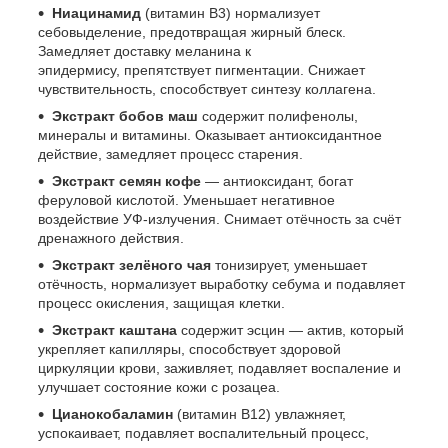
Ниацинамид
(витамин B3) нормализует
себовыделение, предотвращая жирный блеск.
Замедляет доставку меланина к
эпидермису, препятствует пигментации. Снижает
чувствительность, способствует синтезу коллагена.
Экстракт бобов маш
содержит полифенолы,
минералы и витамины. Оказывает антиоксидантное
действие, замедляет процесс старения.
Экстракт семян кофе
— антиоксидант, богат
феруловой кислотой. Уменьшает негативное
воздействие УФ-излучения. Снимает отёчность за счёт
дренажного действия.
Экстракт зелёного чая
тонизирует, уменьшает
отёчность, нормализует выработку себума и подавляет
процесс окисления, защищая клетки.
Экстракт каштана
содержит эсцин — актив, который
укрепляет капилляры, способствует здоровой
циркуляции крови, заживляет, подавляет воспаление и
улучшает состояние кожи с розацеа.
Цианокобаламин
(витамин B12) увлажняет,
успокаивает, подавляет воспалительный процесс,