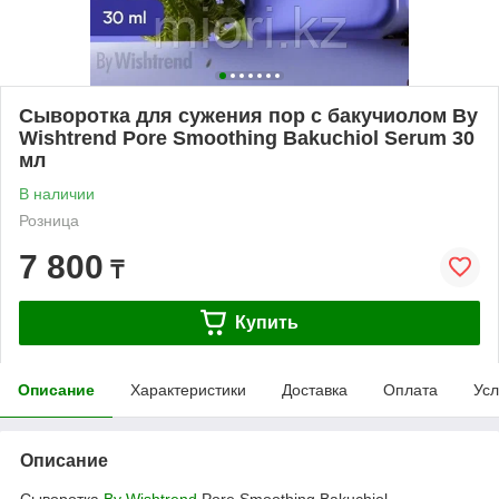
Сыворотка для сужения пор с бакучиолом By
Wishtrend Pore Smoothing Bakuchiol Serum 30
мл
В наличии
Розница
7 800
₸
Купить
Описание
Характеристики
Доставка
Оплата
Усл
Описание
Сыворотка
By Wishtrend
Pore Smoothing Bakuchiol