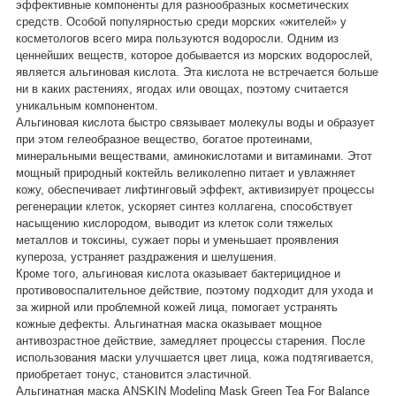
эффективные компоненты для разнообразных косметических
средств. Особой популярностью среди морских «жителей» у
косметологов всего мира пользуются водоросли. Одним из
ценнейших веществ, которое добывается из морских водорослей,
является альгиновая кислота. Эта кислота не встречается больше
ни в каких растениях, ягодах или овощах, поэтому считается
уникальным компонентом.
Альгиновая кислота быстро связывает молекулы воды и образует
при этом гелеобразное вещество, богатое протеинами,
минеральными веществами, аминокислотами и витаминами. Этот
мощный природный коктейль великолепно питает и увлажняет
кожу, обеспечивает лифтинговый эффект, активизирует процессы
регенерации клеток, ускоряет синтез коллагена, способствует
насыщению кислородом, выводит из клеток соли тяжелых
металлов и токсины, сужает поры и уменьшает проявления
купероза, устраняет раздражения и шелушения.
Кроме того, альгиновая кислота оказывает бактерицидное и
противовоспалительное действие, поэтому подходит для ухода и
за жирной или проблемной кожей лица, помогает устранять
кожные дефекты. Альгинатная маска оказывает мощное
антивозрастное действие, замедляет процессы старения. После
использования маски улучшается цвет лица, кожа подтягивается,
приобретает тонус, становится эластичной.
Альгинатная маска ANSKIN Modeling Mask Green Tea For Balance