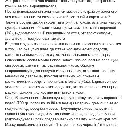
Экстракт зеленого чая очищает поры и сужает их, поверхность
кожи и её тон выравниваются.
После использования альгинатной маски с экстрактом зеленого
чая кожа становится свежей, чистой, матовой и бархатистой.
Также в состав маски входят: диатомит, глюкоза, альгинат натрия,
сульфат кальция, бетаин, оксид цинка, экстракт мяты перечной
(1%), гидролизованный пшеничный глютен, экстракт солодки,
аллантоин , гиалуроновая кислота
Еще одно удивительное свойство альгинатной маски заключается
в том, что она усиливает действие косметических средств,
которые наносились на кожу до использования маски. Перед
нанесением маски можно использовать разнообразные эссенции,
сыворотки, кремы и т.д. Застывшая маска, образуя
непроницаемую для воздуха и воды пленку, оказывает на кожу
небольшое давление, помогая активным компонентам
косметических средств проникать в кожу глубже. Единственное
условие: все косметические средства, которые наносятся перед
маской, должны полностью впитаться в кожу.
Способ применения: Используя мерную ложку, смешать порошок с
водой (100 гр. порошка на 80 мл воды) быстрыми движениями до
получения однородной массы. Полученную смесь нанести на
очищенную кожу лица, избегая области глаз, не задевая брови
(рекомендуется брови предварительно смазать жирным кремом).
Маску необходимо наносить быстро, так как через 5-7 минут она