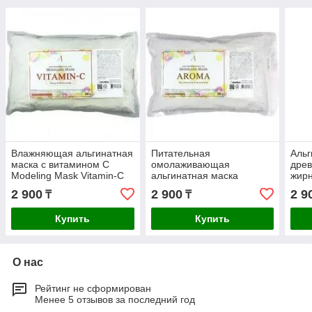
Влажняющая альгинатная
Питательная
Альг
маска с витамином С
омолаживающая
древ
Modeling Mask Vitamin-C
альгинатная маска
жирн
Puring & Moisturizing,240гр
ANSKIN Modeling Mask
рас
2 900
2 900
2 9
₸
₸
Aroma Firming &
ANSK
Moisturizing,240гр
Char
Купить
Купить
О нас
Рейтинг не сформирован
Менее 5 отзывов за последний год