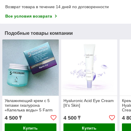
Возврат товара в течение 14 дней по договоренности
Все условия возврата
Подобные товары компании
Увлажняющий крем с 5
Hyaluronic Acid Eye Cream
Крем
типами гиалурона
[It's Skin]
Hyal
«Капелька воды» 5 Farm
Cre
Stay Hyaluronic Water Drop
4 500
4 500
4 8
₸
₸
Cream
Купить
Купить