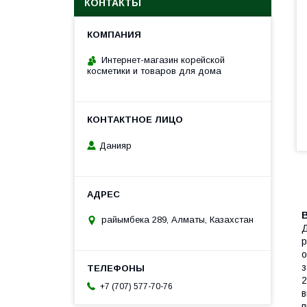
КОНТАКТЫ
Интернет-магазин корейской
косметики и товаров для дома
Данияр
райымбека 289, Алматы, Казахстан
Д
р
о
з
2
+7 (707) 577-70-76
в
п