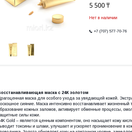
5 500 ₸
Нет в наличии
+7 (707) 577-70-76
Восстанавливающая маска с 24К золотом
рагоценная маска для особого ухода за увядающей кожей. Экстра
оскошное сияние. Маска интенсивно восстанавливает жизненный т
бразование кожных заломов, активирует обменные процессы, омо
ащитные силы кожи.
4K Gold – является ценным компонентом, оно насыщает кожу кисл
ыводит токсины и шлаки, улучшает и ускоряет проникновение в ко
роводника. Золото обновляет кожу на клеточном уровне, замедля