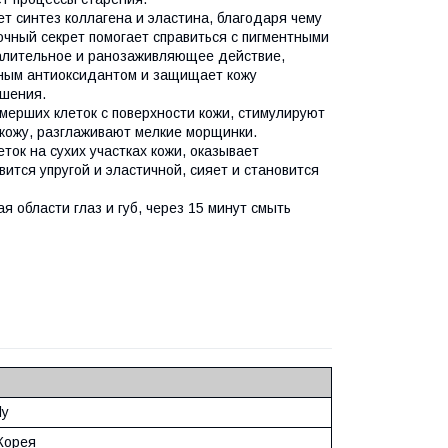
 синтез коллагена и эластина, благодаря чему
чный секрет помогает справиться с пигментными
палительное и ранозаживляющее действие,
щным антиоксидантом и защищает кожу
ушения.
мерших клеток с поверхности кожи, стимулируют
 кожу, разглаживают мелкие морщинки.
ок на сухих участках кожи, оказывает
тся упругой и эластичной, сияет и становится
 области глаз и губ, через 15 минут смыть
ly
Корея