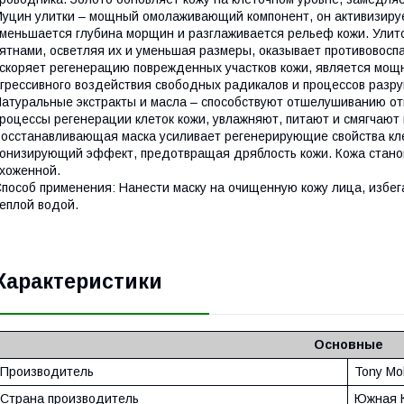
уцин улитки – мощный омолаживающий компонент, он активизирует
меньшается глубина морщин и разглаживается рельеф кожи. Улито
ятнами, осветляя их и уменьшая размеры, оказывает противовос
скоряет регенерацию поврежденных участков кожи, является мо
грессивного воздействия свободных радикалов и процессов разр
атуральные экстракты и масла – способствуют отшелушиванию от
роцессы регенерации клеток кожи, увлажняют, питают и смягчают
осстанавливающая маска усиливает регенерирующие свойства клет
онизирующий эффект, предотвращая дряблость кожи. Кожа станови
хоженной.
пособ применения: Нанести маску на очищенную кожу лица, избегая
еплой водой.
Характеристики
Основные
Производитель
Tony Mo
Страна производитель
Южная 