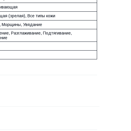
ивающая
ая (зрелая),
Все типы кожи
,
Морщины,
Увядание
ение,
Разглаживание,
Подтягивание,
ение