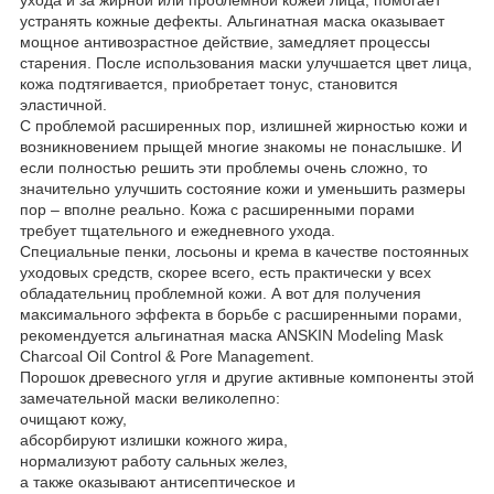
устранять кожные дефекты. Альгинатная маска оказывает
мощное антивозрастное действие, замедляет процессы
старения. После использования маски улучшается цвет лица,
кожа подтягивается, приобретает тонус, становится
эластичной.
С проблемой расширенных пор, излишней жирностью кожи и
возникновением прыщей многие знакомы не понаслышке. И
если полностью решить эти проблемы очень сложно, то
значительно улучшить состояние кожи и уменьшить размеры
пор – вполне реально. Кожа с расширенными порами
требует тщательного и ежедневного ухода.
Специальные пенки, лосьоны и крема в качестве постоянных
уходовых средств, скорее всего, есть практически у всех
обладательниц проблемной кожи. А вот для получения
максимального эффекта в борьбе с расширенными порами,
рекомендуется альгинатная маска ANSKIN Modeling Mask
Charcoal Oil Control & Pore Management.
Порошок древесного угля и другие активные компоненты этой
замечательной маски великолепно:
очищают кожу,
абсорбируют излишки кожного жира,
нормализуют работу сальных желез,
а также оказывают антисептическое и