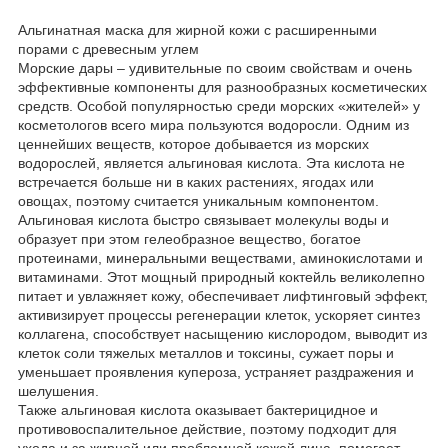
Альгинатная маска для жирной кожи с расширенными
порами с древесным углем
Морские дары – удивительные по своим свойствам и очень
эффективные компоненты для разнообразных косметических
средств. Особой популярностью среди морских «жителей» у
косметологов всего мира пользуются водоросли. Одним из
ценнейших веществ, которое добывается из морских
водорослей, является альгиновая кислота. Эта кислота не
встречается больше ни в каких растениях, ягодах или
овощах, поэтому считается уникальным компонентом.
Альгиновая кислота быстро связывает молекулы воды и
образует при этом гелеобразное вещество, богатое
протеинами, минеральными веществами, аминокислотами и
витаминами. Этот мощный природный коктейль великолепно
питает и увлажняет кожу, обеспечивает лифтинговый эффект,
активизирует процессы регенерации клеток, ускоряет синтез
коллагена, способствует насыщению кислородом, выводит из
клеток соли тяжелых металлов и токсины, сужает поры и
уменьшает проявления купероза, устраняет раздражения и
шелушения.
Также альгиновая кислота оказывает бактерицидное и
противовоспалительное действие, поэтому подходит для
ухода и за жирной или проблемной кожей лица, помогает