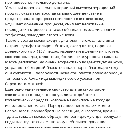
противовоспалительное действие.
Угольный порошок – очень пористый высокоуглеродистый
продукт, оказывает восстанавливающее действие и
предотвращает процессы окисления в клетках кожи,
улучшает обменные процессы, снимает негативные
последствия стрессов, а также обладает омолаживающим
эффектом, замедляя старение кожи.
Также в состав маски входят: диатомит, глюкоза, альгинат
натрия, сульфат кальция, бетаин, оксид цинка, порошок
древесного угля (1%), гидролизованный пшеничный глютен,
экстракт солодки, аллантоин, бетаин, гиалуроновая кислота.
Маска деликатно, но очень эффективно воздействует на кожу,
устраняет её жирный блеск, очищает поры, благодаря чему
они сужаются – поверхность кожи становится равномернее, а
тон ровнее. Кожа лица выглядит более ухоженной,
бархатисто-матовой.
Еще одно удивительное свойство альгинатной маски
заключается в том, что она усиливает действие
косметических средств, которые наносились на кожу до
использования маски. Перед нанесением маски можно
использовать разнообразные эссенции, сыворотки, кремы и
т.д. Застывшая маска, образуя непроницаемую для воздуха и
воды пленку, оказывает на кожу небольшое давление,
помогая активным компонентам косметических средств