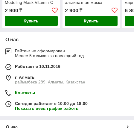
Modeling Mask Vitamin-C
альгинатная маска
жирн
Puring & Moisturizing,240гр
ANSKIN Modeling Mask
Pro 
2 900
2 900
6 8
₸
₸
Aroma Firming &
Was
Moisturizing,240гр
Купить
Купить
О нас
Рейтинг не сформирован
Менее 5 отзывов за последний год
Работает с 10.11.2016
г. Алматы
райымбека 289, Алматы, Казахстан
Контакты
Сегодня работает с 10:00 до 18:00
Показать весь график работы
О нас