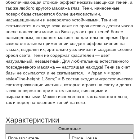
обеспечивающая стойкий эффект нескатывающихся теней, а
так же любого другого макияжа глаз. Тени, нанесенные
поверх базы становятся более шелковистыми,
насыщещенными и невероятно устойчивыми. Тени не
скатываются в складе века даже по прошествию десяти часов
после нанесения макияжа.База делает цвет теней более
насыщенным, сохраняет макияж на длительное время.При
самостоятельном применении создает эффект сияния на
глазах, выделяя их, зрительно увеличивая и создавая словно
ореол света. Тени не содержат красителей ― цвет
натуральный, незаметный. Для любительниц естественного
повседневного макияжа ― настоящая находка! Тени за счет
базы не осыпаются и не скатываются. < /span > < span
style="line-height: 1.3em;" > В состав входят микроскопические
светоотражающие частицы, которые играют на свету и делат
глаза невероятно притягательными, сияющими и
выразительными. Можно использовать как самостоятельно,
так и перед нанесением теней на веко.
Характеристики
Основные
Производитель
Etude House