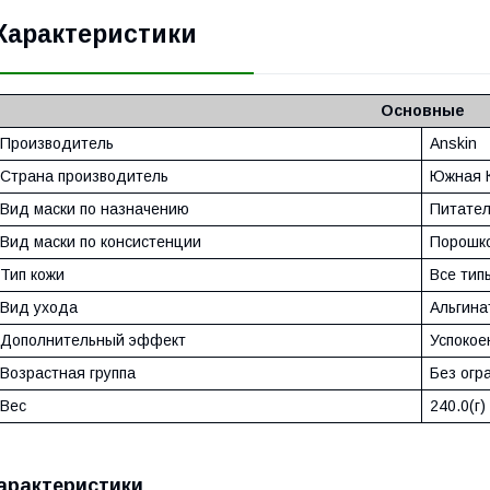
Характеристики
Основные
Производитель
Anskin
Страна производитель
Южная 
Вид маски по назначению
Питате
Вид маски по консистенции
Порошк
Тип кожи
Все тип
Вид ухода
Альгина
Дополнительный эффект
Успокое
Возрастная группа
Без огр
Вес
240.0(г)
арактеристики