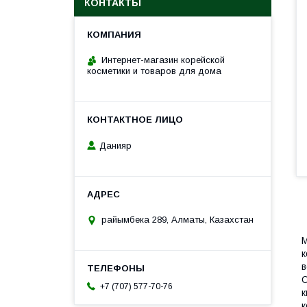
КОНТАКТЫ
Интернет-магазин корейской
косметики и товаров для дома
Данияр
райымбека 289, Алматы, Казахстан
М
к
в
О
+7 (707) 577-70-76
к
к