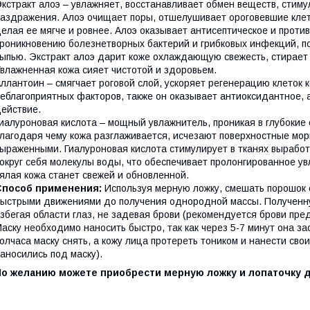
кстракт алоэ – увлажняет, восстанавливает обмен веществ, стиму
аздражения. Алоэ очищает поры, отшелушивает ороговевшие клетк
елая ее мягче и ровнее. Алоэ оказывает антисептическое и проти
роникновению болезнетворных бактерий и грибковых инфекций, п
ыпью. Экстракт алоэ дарит коже охлаждающую свежесть, стирает 
влажненная кожа сияет чистотой и здоровьем.
ллантоин – смягчает роговой слой, ускоряет регенерацию клеток
еблагоприятных факторов, также он оказывает антиоксидантное, 
ействие.
иалуроновая кислота – мощный увлажнитель, проникая в глубокие 
лагодаря чему кожа разглаживается, исчезают поверхностные мор
ыраженными. Гиалуроновая кислота стимулирует в тканях выработк
округ себя молекулы воды, что обеспечивает пролонгированное ув
ялая кожа станет свежей и обновленной.
Способ применения:
Используя мерную ложку, смешать порошок с
ыстрыми движениями до получения однородной массы. Полученну
збегая области глаз, не задевая брови (рекомендуется брови пр
аску необходимо наносить быстро, так как через 5-7 минут она з
олчаса маску снять, а кожу лица протереть тоником и нанести св
аносились под маску).
По желанию можете приобрести мерную ложку и лопаточку д