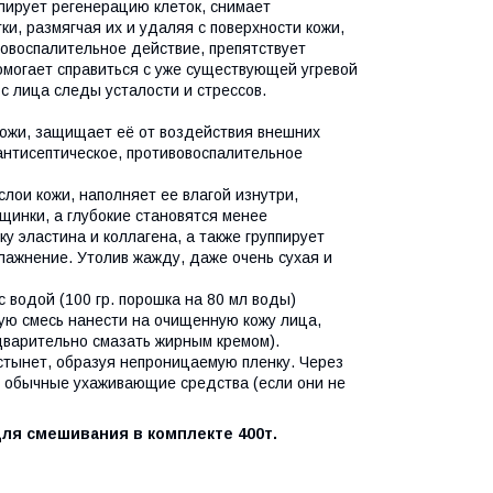
лирует регенерацию клеток, снимает
и, размягчая их и удаляя с поверхности кожи,
вовоспалительное действие, препятствует
омогает справиться с уже существующей угревой
с лица следы усталости и стрессов.
 кожи, защищает её от воздействия внешних
антисептическое, противовоспалительное
слои кожи, наполняет ее влагой изнутри,
щинки, а глубокие становятся менее
у эластина и коллагена, а также группирует
лажнение. Утолив жажду, даже очень сухая и
 водой (100 гр. порошка на 80 мл воды)
ю смесь нанести на очищенную кожу лица,
едварительно смазать жирным кремом).
астынет, образуя непроницаемую пленку. Через
ои обычные ухаживающие средства (если они не
ля смешивания в комплекте 400т.