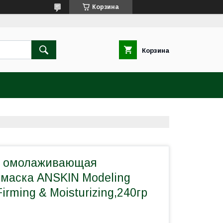
Корзина
Корзина
я омолаживающая
 маска ANSKIN Modeling
irming & Moisturizing,240гр