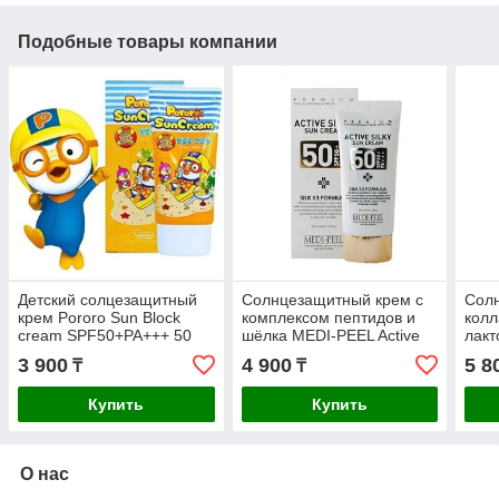
Подобные товары компании
Детский солцезащитный
Солнцезащитный крем с
Сол
крем Pororo Sun Block
комплексом пептидов и
колл
cream SPF50+PA+++ 50
шёлка MEDI-PEEL Active
лакт
мл
Silky Sun Cream
Peel
3 900
4 900
5 8
₸
₸
SPF50+PA+++
SPF
Cre
Купить
Купить
О нас