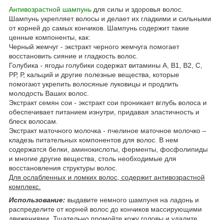
Антивозрастной шампунь
для силы и здоровья волос.
Шампунь укрепляет волосы и делает их гладкими и сильными
от корней до самых кончиков. Шампунь содержит такие
ценные компоненты, как:
Черный жемчуг - экстракт черного жемчуга помогает
восстановить сияние и гладкость волос.
Голубика - ягоды голубики содержат витамины А, В1, В2, С,
РР, Р, кальций и другие полезные вещества, которые
помогают укрепить волосяные луковицы и продлить
молодость Ваших волос.
Экстракт семян сои - экстракт сои проникает вглубь волоса и
обеспечивает питанием изнутри, придавая эластичность и
блеск волосам.
Экстракт маточного молочка - пчелиное маточное молочко –
кладезь питательных компонентов для волос. В нем
содержатся белки, аминокислоты, ферменты, фосфолипиды
и многие другие вещества, столь необходимые для
восстановления структуры волос.
Для ослабленных и ломких волос, содержит антивозрастной
комплекс.
Использование:
выдавите немного шампуня на ладонь и
распределите от корней волос до кончиков массирующими
движениями. Тщательно промойте кожу головы и удалите