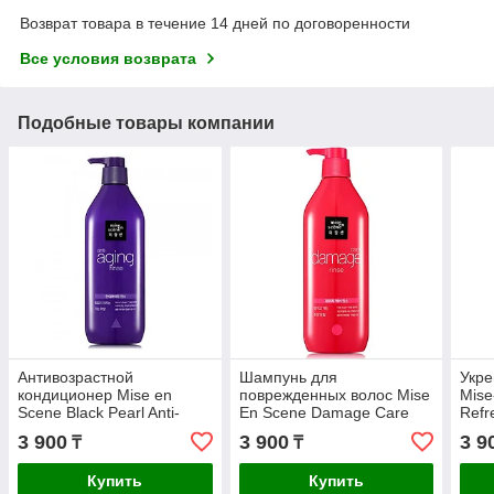
Возврат товара в течение 14 дней по договоренности
Все условия возврата
Подобные товары компании
Антивозрастной
Шампунь для
Укр
кондиционер Mise en
поврежденных волос Mise
Mise
Scene Black Pearl Anti-
En Scene Damage Care
Refr
aging Full and Thick
Shampoo,680мл
Sha
3 900
3 900
3 9
₸
₸
Conditioner,680мл
Купить
Купить