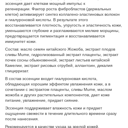
эссенция дает клеткам мощный импульс к
регенерации. Фактор роста фибробластов (дермальных
клеток) активизирует синтез коллагено-эластиновых волокон
и гиалуроновой кислоты. В результате этого
восстанавливается плотность, упругость и эластичность кожи,
уменьшаются глубокие и разглаживаются мелкие морщины,
предотвращается пигментация и восстанавливается
иммунитет кожи.
Состав: масло семян китайского Жожоба, экстракт плодов
сливы Mume, гидролизованный экстракт плаценты, экстракт
почек сосны обыкновенной, экстракт листьев китайской
Камелии, экстракт рисовых отрубей, аллантоин, дикалия
глицирризат.
В состав эссенции входит гиалуроновая кислота,
обладающая хорошим эффектом увлажнения кожи, а в
сочетании с экстрактом плаценты, сливы Mume, маслом
жожоба и других растительных компонентов, дает коже
питание, увлажнение, придает сияние.
Эссенция поддерживает влажность кожи и придает
ощущение свежести в течение длительного времени сразу
после нанесения.
Рекомендуется в качестве ухода за зрелой кожей.