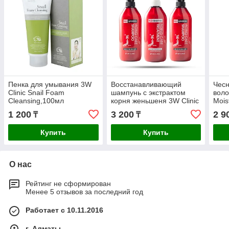
Пенка для умывания 3W
Восстанавливающий
Чес
Clinic Snail Foam
шампунь с экстрактом
воло
Cleansing,100мл
корня женьшеня 3W Clinic
Mois
Aging Care Red Ginseng
Sha
1 200
3 200
2 9
₸
₸
Shampoo
Купить
Купить
О нас
Рейтинг не сформирован
Менее 5 отзывов за последний год
Работает с 10.11.2016
г. Алматы