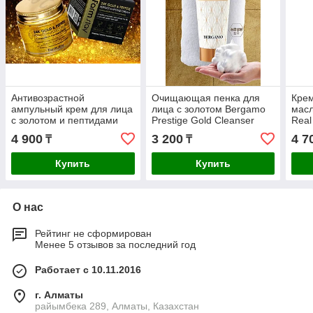
Антивозрастной
Очищающая пенка для
Крем
ампульный крем для лица
лица с золотом Bergamo
мас
с золотом и пептидами
Prestige Gold Cleanser
Real
FarmStay 24K Gold &
Cre
4 900
3 200
4 7
₸
₸
Peptide Perfect Ampoule
Cream
Купить
Купить
О нас
Рейтинг не сформирован
Менее 5 отзывов за последний год
Работает с 10.11.2016
г. Алматы
райымбека 289, Алматы, Казахстан