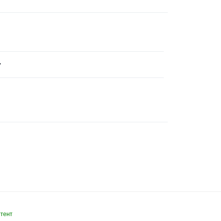
y
тент