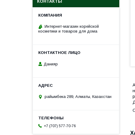
КОНТАКТЫ
Интернет-магазин корейской
косметики и товаров для дома
Данияр
А
н
р
райымбека 289, Алматы, Казахстан
Д
О
+7 (707) 577-70-76
Х