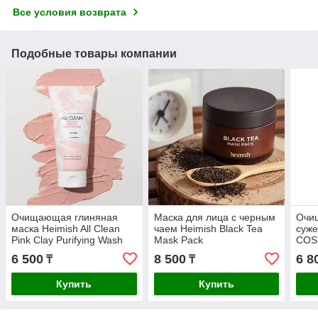
Все условия возврата
Подобные товары компании
Очищающая глиняная
Маска для лица с черным
Очи
маска Heimish All Clean
чаем Heimish Black Tea
суже
Pink Clay Purifying Wash
Mask Pack
COSR
Off Mask
Char
6 500
8 500
6 8
₸
₸
Купить
Купить