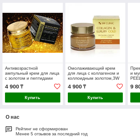
Антивозрастной
Омолаживающий крем
Прем
ампульный крем для лица
для лица с коллагеном и
и му
с золотом и пептидами
коллоидным золотом,3W
PEEL
FarmStay 24K Gold &
Clinic Collagen & Luxury
Snai
4 900
4 900
9 8
₸
₸
Peptide Perfect Ampoule
Gold Revitalizing Co
Cream
Купить
Купить
О нас
Рейтинг не сформирован
Менее 5 отзывов за последний год