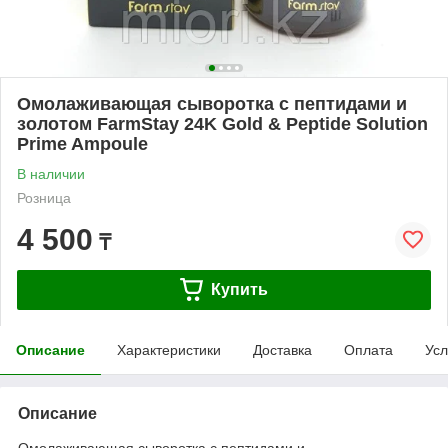
Омолаживающая сыворотка с пептидами и
золотом FarmStay 24K Gold & Peptide Solution
Prime Ampoule
В наличии
Розница
4 500
₸
Купить
Описание
Характеристики
Доставка
Оплата
Усл
Описание
Омолаживающая сыворотка с пептидами и