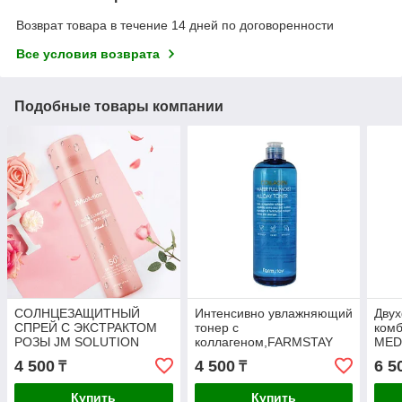
Возврат товара в течение 14 дней по договоренности
Все условия возврата
Подобные товары компании
СОЛНЦЕЗАЩИТНЫЙ
Интенсивно увлажняющий
Двух
СПРЕЙ С ЭКСТРАКТОМ
тонер с
ком
РОЗЫ JM SOLUTION
коллагеном,FARMSTAY
MED
GLOW LUMINOUS
Collagen Water Full Moist
Tea-
4 500
4 500
6 5
₸
₸
FLOWER SUN SPREY
All Day Toner
ROSE 180 ML
Купить
Купить