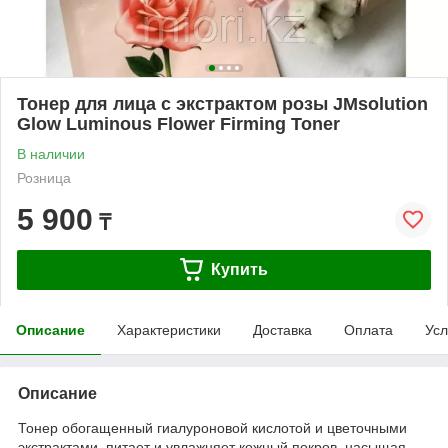
Тонер для лица с экстрактом розы JMsolution
Glow Luminous Flower Firming Toner
В наличии
Розница
5 900
₸
Купить
Описание
Характеристики
Доставка
Оплата
Усл
Описание
Тонер обогащенный гиалуроновой кислотой и цветочными
экстрактами, питает и увлажняет кожный покров, насыщая