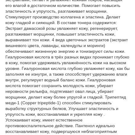
его влагой в достаточном количестве. Помогает повысить
эластичность и упругость, разглаживает морщинки.
Стимулирует производство коллагена и эластина. Делает
кожу гладкой и сияющей. В составе тонера содержится:
Экстракт дамасской розы увлажняет кожу, регенерирует,
разглаживает морщинки, повышает эластичность кожи,
выравнивает тон кожи. 4 вида цветочных экстрактов (экстракт
вишневого цвета, лаванды, календулы и моринги)
обеспечивают жизненную энергию и тонизируют силы кожи.
Гиалуроновая кислота в трёх разных видах проникает глубоко
в кожу, помогая удерживать увлажнённость кожи на высоком
уровне. Гиалуроновая кислота глубоко увлажняет кожу, как бы
заполняя ее изнутри, а также способствует удержанию влаги
внутри, регулирует водный баланс кожи. Гиалуроновая
кислота помогает сохранить молодость кожи, убирает
неровности рельефа, подтягивает овал лица, убирает
морщинки, делает кожу более упругой и гладкой. Трипептид
меди-1 (Copper tripeptide-1) способен стимулировать
выработку структурных белков, Улучшает эластичность и
упругость кожи, восстанавливая и укрепляя кожу .
Успокаивает кожу, имеет естественное
противовоспалительное действие. Пантенол идеально
восстанавливает кожу, подвергшуюся неблагоприятным