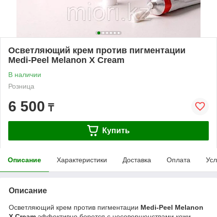
Осветляющий крем против пигментации
Medi-Peel Melanon X Cream
В наличии
Розница
6 500
₸
Купить
Описание
Характеристики
Доставка
Оплата
Усл
Описание
Осветляющий крем против пигментации
Medi-Peel
Melanon
X Cream
эффективно борется с несовершенствами кожи,