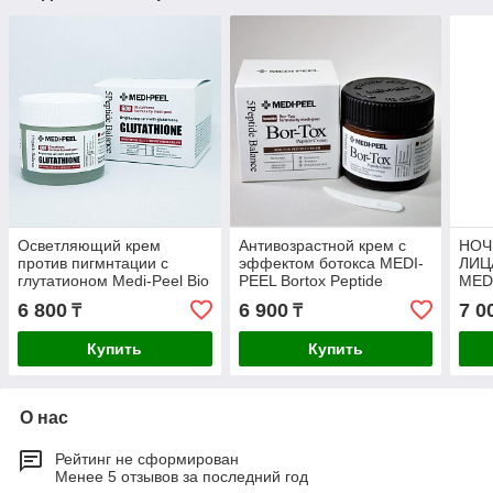
Осветляющий крем
Антивозрастной крем с
НОЧ
против пигмнтации с
эффектом ботокса MEDI-
ЛИЦ
глутатионом Medi-Peel Bio
PEEL Bortox Peptide
MED
Intense Glutathione White
Cream
SUP
6 800
6 900
7 0
₸
₸
Cream
CRE
Купить
Купить
О нас
Рейтинг не сформирован
Менее 5 отзывов за последний год